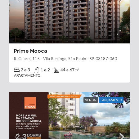
Prime Mooca
R. Guareí, 115 - Vila Bertioga, São Paulo - SP, 03187-060
2 e 3
1 e 2
44 a 67
m²
APARTAMENTO
VENDA
LANÇAMENTO