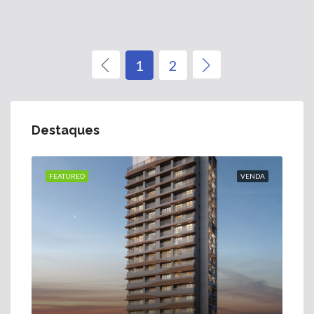
1
2
Destaques
FEATURED
VENDA