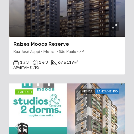
Raízes Mooca Reserve
Rua José Zappi - Mooca - São Paulo - SP
1 a 3
1 e 3
67 a 119
m²
APARTAMENTO
VENDA
LANÇAMENTO
FEATURED