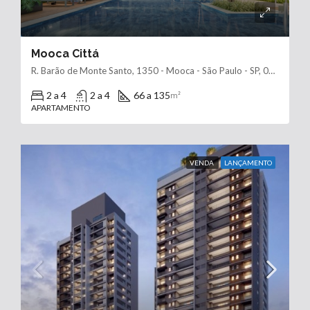
Mooca Cittá
R. Barão de Monte Santo, 1350 - Mooca - São Paulo - SP, 03123-020
2 a 4
2 a 4
66 a 135
m²
APARTAMENTO
VENDA
LANÇAMENTO