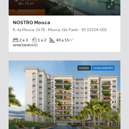
NOSTRO Mooca
R. da Mooca, 1678 - Mooca, São Paulo - SP, 03104-002
2 e 3
1 e 2
40 a 55
m²
APARTAMENTO
VENDA
LANÇAMENTO