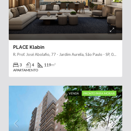
PLACE Klabin
R. Prof. José Abolafio, 77 - Jardim Aurelia, São Paulo - SP, 04118-030, Brasil
3
4
119
m²
APARTAMENTO
VENDA
PRONTO PARA MORAR