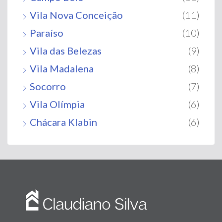
Vila Nova Conceição
(11)
Paraíso
(10)
Vila das Belezas
(9)
Vila Madalena
(8)
Socorro
(7)
Vila Olímpia
(6)
Chácara Klabin
(6)