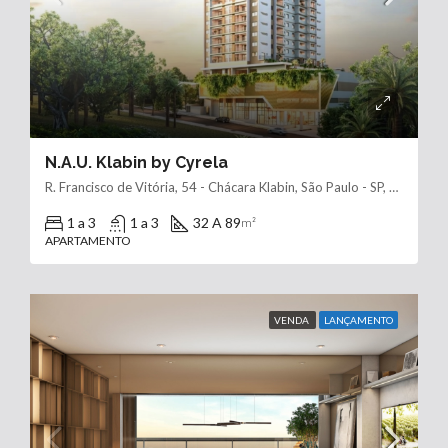
N.A.U. Klabin by Cyrela
R. Francisco de Vitória, 54 - Chácara Klabin, São Paulo - SP, 04116-180
1 a 3
1 a 3
32 A 89
m²
APARTAMENTO
VENDA
LANÇAMENTO