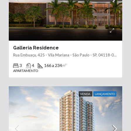
Galleria Residence
Rua Embuaçu, 425 - Vila Mariana - São Paulo - SP, 04118-080
3
4
166 a 234
m²
APARTAMENTO
VENDA
LANÇAMENTO