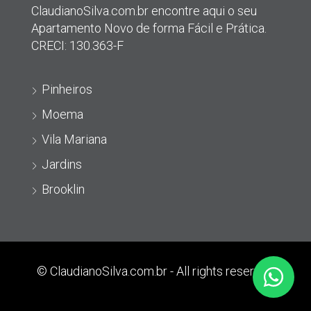
ClaudianoSilva.com.br encontre aqui o seu
Apartamento Novo de forma Fácil e Prática.
CRECI: 130.363-F
Pinheiros
Moema
Vila Mariana
Jardins
Brooklin
© ClaudianoSilva.com.br - All rights reserved