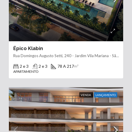
Épico Klabin
Rua Domingos Augusto Setti, 240 - Jardim Vila Mariana - São Paulo - SP, 04116-070
2 e 3
2 e 3
78 A 217
m²
APARTAMENTO
VENDA
LANÇAMENTO