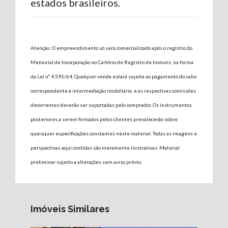
estados brasileiros.
Atenção: O empreendimento só será comercializado após o registro do
Memorial de Incorporação no Cartório de Registro de Imóveis, na forma
da Lei nº 4.591/64. Qualquer venda estará sujeita ao pagamento do valor
correspondente à intermediação imobiliária, e as respectivas comissões
decorrentes deverão ser suportadas pelo comprador. Os instrumentos
posteriores a serem firmados pelos clientes prevalecerão sobre
quaisquer especificações constantes neste material. Todas as imagens e
perspectivas aqui contidas são meramente ilustrativas. Material
preliminar sujeito a alterações sem aviso prévio.
Imóveis Similares