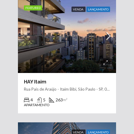
FEATURED
VENDA
LANÇAMENTO
HAY Itaim
Rua Pais de Araújo - Itaim Bibi, São Paulo - SP, 04531-090, Brasil
4
5
263
m²
APARTAMENTO
VENDA
LANÇAMENTO