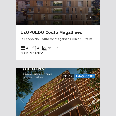
LEOPOLDO Couto Magalhães
R. Leopoldo Couto de Magalhães Júnior – Itaim Bibi, São Paulo
4
4
355
m²
APARTAMENTO
VENDA
LANÇAMENTO