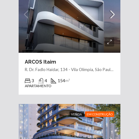
ARCOS Itaim
R. Dr. Fadlo Haidar, 134 - Vila Olímpia, São Paulo - SP, 04545-050, Brasil
3
4
154
m²
APARTAMENTO
VENDA
EM CONSTRUÇÃO