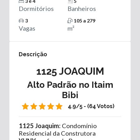
3 e 4
5
Dormitórios
Banheiros
3
105 a 279
Vagas
m²
Descrição
1125 JOAQUIM
Alto Padrão no Itaim
Bibi
4.9/5 - (64 Votos)
1125 Joaquim:
Condomínio
Residencial da Construtora