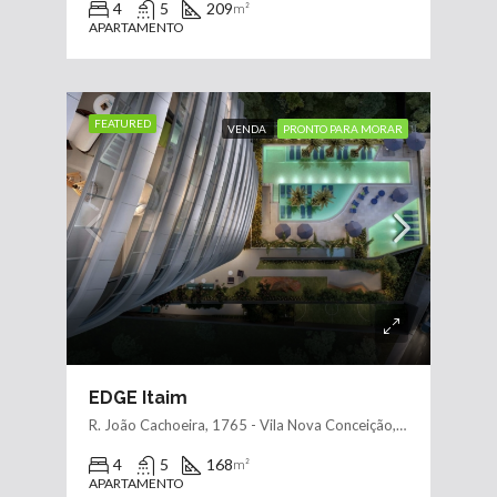
4
5
209
m²
APARTAMENTO
FEATURED
VENDA
PRONTO PARA MORAR
EDGE Itaim
R. João Cachoeira, 1765 - Vila Nova Conceição, São Paulo - SP, 04535-016, Brasil
4
5
168
m²
APARTAMENTO