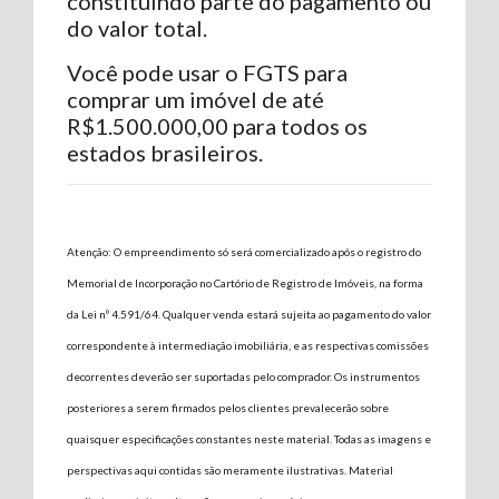
constituindo parte do pagamento ou
do valor total.
Você pode usar o FGTS para
comprar um imóvel de até
R$1.500.000,00 para todos os
estados brasileiros.
Atenção: O empreendimento só será comercializado após o registro do
Memorial de Incorporação no Cartório de Registro de Imóveis, na forma
da Lei nº 4.591/64. Qualquer venda estará sujeita ao pagamento do valor
correspondente à intermediação imobiliária, e as respectivas comissões
decorrentes deverão ser suportadas pelo comprador. Os instrumentos
posteriores a serem firmados pelos clientes prevalecerão sobre
quaisquer especificações constantes neste material. Todas as imagens e
perspectivas aqui contidas são meramente ilustrativas. Material