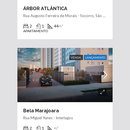
ÁRBOR ATLÂNTICA
Rua Augusto Ferreira de Morais - Socorro, São Paulo - SP, 04763-001
2
1
44
m²
APARTAMENTO
VENDA
LANÇAMENTO
Bela Marajoara
Rua Miguel Yunes - Interlagos
2
1
m²