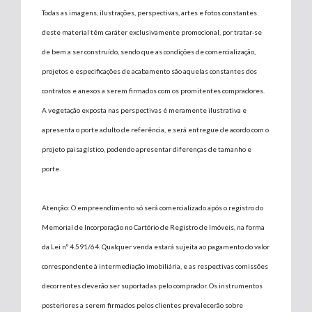
Todas as imagens, ilustrações, perspectivas, artes e fotos constantes
deste material têm caráter exclusivamente promocional, por tratar-se
de bem a ser construído, sendo que as condições de comercialização,
projetos e especificações de acabamento são aquelas constantes dos
contratos e anexos a serem firmados com os promitentes compradores.
A vegetação exposta nas perspectivas é meramente ilustrativa e
apresenta o porte adulto de referência, e será entregue de acordo com o
projeto paisagístico, podendo apresentar diferenças de tamanho e
porte.
Atenção: O empreendimento só será comercializado após o registro do
Memorial de Incorporação no Cartório de Registro de Imóveis, na forma
da Lei nº 4.591/64. Qualquer venda estará sujeita ao pagamento do valor
correspondente à intermediação imobiliária, e as respectivas comissões
decorrentes deverão ser suportadas pelo comprador. Os instrumentos
posteriores a serem firmados pelos clientes prevalecerão sobre