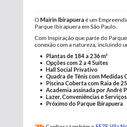
O
Mairin Ibirapuera
é um Empreendi
Parque Ibirapuera em São Paulo.
Com Inspiração que parte do Parque 
conexão com a natureza, incluindo u
Plantas de 184 a 236 m²
Opções com 2 a 4 Suítes
Hall Social Privativo
Quadra de Tênis com Medidas O
Piscina Coberta com Raia de 2
Academia assinada por André P
Lazer, Conveniências e Serviços
Próximo do Parque Ibirapuera
⋙
Conheça também o
SE7E Vila N