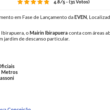
4.8/5 - (31 Votos)
mento em Fase de Lançamento da
EVEN
, Localiza
Ibirapuera, o
Mairin Ibirapuera
conta com áreas ab
m jardim de descanso particular.
ficiais
5 Metros
assoni
ova Conceição