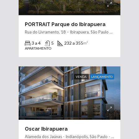
PORTRAIT Parque do Ibirapuera
Rua do Livramento, 18 – Ibirapuera, São Paulo – SP, 04008-030
3 a 4
5
232 a 355
m²
APARTAMENTO
VENDA
LANÇAMENTO
Oscar Ibirapuera
Alameda dos Jaúnas - Indianópolis, São Paulo - SP, 04501, Brasil