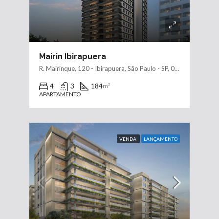
Mairin Ibirapuera
R. Mairinque, 120 - Ibirapuera, São Paulo - SP, 04037-020
4
3
184
m²
APARTAMENTO
VENDA
LANÇAMENTO