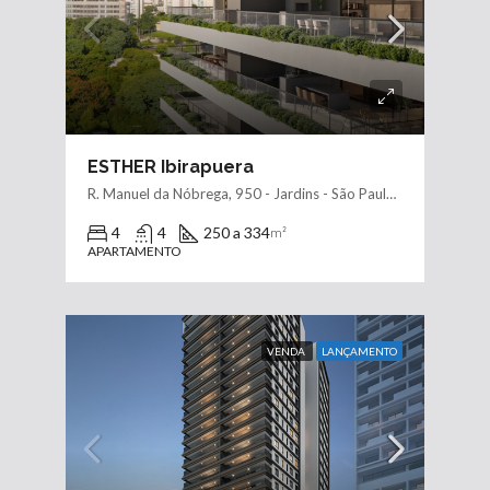
ESTHER Ibirapuera
R. Manuel da Nóbrega, 950 - Jardins - São Paulo - SP, 04001-000
4
4
250 a 334
m²
APARTAMENTO
VENDA
LANÇAMENTO