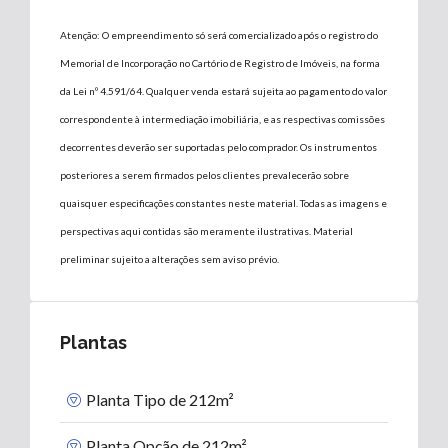
Atenção: O empreendimento só será comercializado após o registro do
Memorial de Incorporação no Cartório de Registro de Imóveis, na forma
da Lei nº 4.591/64. Qualquer venda estará sujeita ao pagamento do valor
correspondente à intermediação imobiliária, e as respectivas comissões
decorrentes deverão ser suportadas pelo comprador. Os instrumentos
posteriores a serem firmados pelos clientes prevalecerão sobre
quaisquer especificações constantes neste material. Todas as imagens e
perspectivas aqui contidas são meramente ilustrativas. Material
preliminar sujeito a alterações sem aviso prévio.
Plantas
Planta Tipo de 212m²
Planta Opção de 212m²