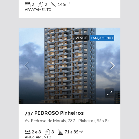
2
2
145
m²
APARTAMENTO
VENDA
LANÇAMENTO
737 PEDROSO Pinheiros
Av. Pedroso de Morais, 737 - Pinheiros, São Paulo - SP, 05419-000, Brasil
2 e 3
3
71 a 85
m²
APARTAMENTO