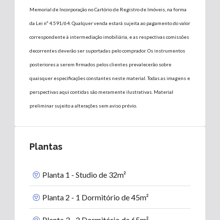
Memorial de Incorporação no Cartório de Registro de Imóveis, na forma
da Lei nº 4.591/64. Qualquer venda estará sujeita ao pagamento do valor
correspondente à intermediação imobiliária, e as respectivas comissões
decorrentes deverão ser suportadas pelo comprador. Os instrumentos
posteriores a serem firmados pelos clientes prevalecerão sobre
quaisquer especificações constantes neste material. Todas as imagens e
perspectivas aqui contidas são meramente ilustrativas. Material
preliminar sujeito a alterações sem aviso prévio.
Plantas
Planta 1 - Studio de 32m²
Planta 2 - 1 Dormitório de 45m²
Planta 3 - 2 Dormitório de 65m²