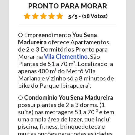
PRONTO PARA MORAR
5/5 - (18 Votos)
O Empreendimento
You Sena
Madureira
oferece Apartamentos
de 2 e 3 Dormitórios Pronto para
Morar na
Vila Clementino
, São
Plantas de 51 a 70 m². Localizado a
apenas 400 m¹ do Metrô Vila
Mariana e vizinho só a 8 minutos de
bike do Parque Ibirapuera¹.
O
Condomínio You Sena Madureira
possui plantas de 2 e 3 dorms. (1
suíte) nas metragens 51 a 70 ² e tem
uma ampla área de lazer, que inclui
piscina, fitness, brinquedoteca e
muitas opções para todas as idades.