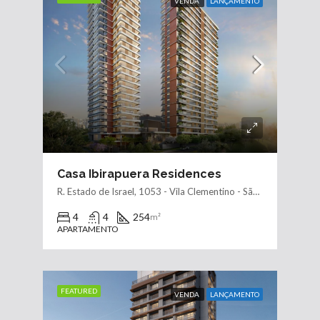
VENDA
LANÇAMENTO
Casa Ibirapuera Residences
R. Estado de Israel, 1053 - Vila Clementino - São Paulo - SP, 04022-002
4
4
254
m²
APARTAMENTO
FEATURED
VENDA
LANÇAMENTO