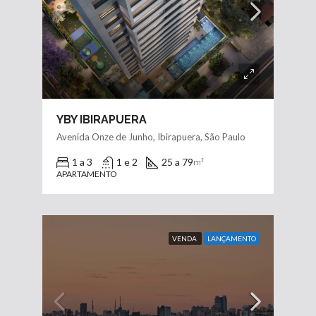
YBY IBIRAPUERA
Avenida Onze de Junho, Ibirapuera, São Paulo
1 a 3
1 e 2
25 a 79
m²
APARTAMENTO
VENDA
LANÇAMENTO