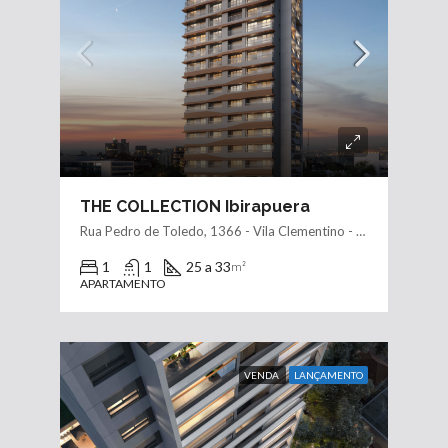
THE COLLECTION Ibirapuera
Rua Pedro de Toledo, 1366 - Vila Clementino - São Paulo - SP, 04039-003
1
1
25 a 33
m²
APARTAMENTO
VENDA
LANÇAMENTO