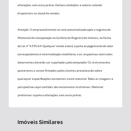
alterações sem aviso prévio. Demais condições e valores estarão
disponíveis no stand de vendas.
Atenção: O empreendimento só será comercializado após o registro do
Memorial de Incorporação no Cartório de Registro de Imóveis, na forma
da Lei nº 4.591/64. Qualquer venda estará sujeita ao pagamento do valor
correspondente à intermediação imobiliária, e as respectivas comissões
decorrentes deverão ser suportadas pelo comprador. Os instrumentos
posteriores a serem firmados pelos clientes prevalecerão sobre
quaisquer especificações constantes neste material. Todas as imagens e
perspectivas aqui contidas são meramente ilustrativas. Material
preliminar sujeito a alterações sem aviso prévio.
Imóveis Similares