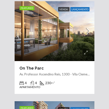
FEATURED
VENDA
LANÇAMENTO
On The Parc
Av. Professor Ascendino Reis, 1300 - Vila Clementino, São Paulo - SP, 04027-000, Brasil
4
4
230
m²
APARTAMENTO
FEATURED