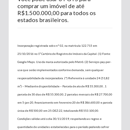
comprar um imóvel de até
R$1.500.000,00 para todos os
estados brasileiros.
Incorporação registrada sob o n° 02, na matrícula 122.715 em
25/10/2016 no 1º Cartório de Registro de Imóveis da Capital. (1) Fonte:
Google Maps. Uso da marca autorizada pelo Metrô. (2) Serviços pay-per-
use que serão implementados conforme demanda, sem qualquer
responsabilidade da incorporadora. (*) Referente à unidade 24 (51,82
m²) – Mediante disponibilidade – Parcela de ato de R$ 55.300,00 , 1
parcela de 30 dias de R$ 55.300,00, 2 parcelas mensais de R$ 27.700,00
em 5-jan-20, financiamento em fevereiro-20 de R$ 386.600,00 e parcela
única de R$ 500,00 em 25-DEZ-22, totalizando R$ 553.100,00.
Condições válidas até o dia 30/11/2019, respeitando as regras e
quantidade de unidades estabelecidas para o período podendo sofrer