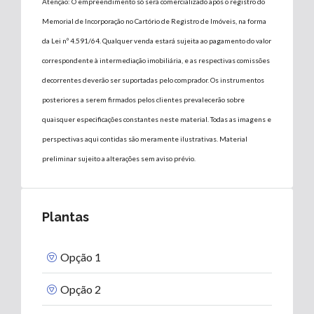
Atenção: O empreendimento só será comercializado após o registro do
Memorial de Incorporação no Cartório de Registro de Imóveis, na forma
da Lei nº 4.591/64. Qualquer venda estará sujeita ao pagamento do valor
correspondente à intermediação imobiliária, e as respectivas comissões
decorrentes deverão ser suportadas pelo comprador. Os instrumentos
posteriores a serem firmados pelos clientes prevalecerão sobre
quaisquer especificações constantes neste material. Todas as imagens e
perspectivas aqui contidas são meramente ilustrativas. Material
preliminar sujeito a alterações sem aviso prévio.
Plantas
Opção 1
Opção 2