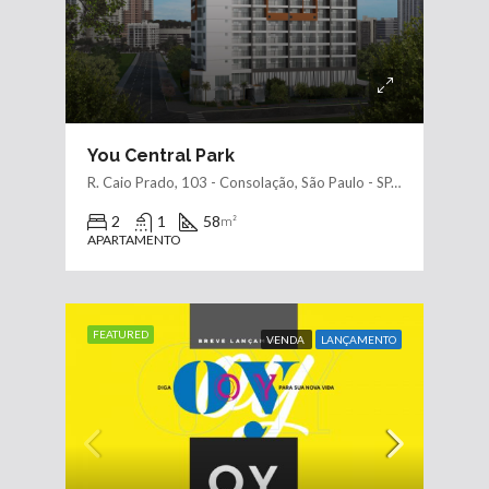
You Central Park
R. Caio Prado, 103 - Consolação, São Paulo - SP, 01303-001, Brasil
2
1
58
m²
APARTAMENTO
FEATURED
VENDA
LANÇAMENTO