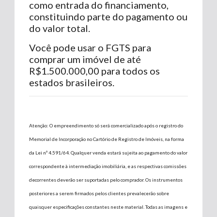
como entrada do financiamento,
constituindo parte do pagamento ou
do valor total.
Você pode usar o FGTS para
comprar um imóvel de até
R$1.500.000,00 para todos os
estados brasileiros.
Atenção: O empreendimento só será comercializado após o registro do
Memorial de Incorporação no Cartório de Registro de Imóveis, na forma
da Lei nº 4.591/64. Qualquer venda estará sujeita ao pagamento do valor
correspondente à intermediação imobiliária, e as respectivas comissões
decorrentes deverão ser suportadas pelo comprador. Os instrumentos
posteriores a serem firmados pelos clientes prevalecerão sobre
quaisquer especificações constantes neste material. Todas as imagens e