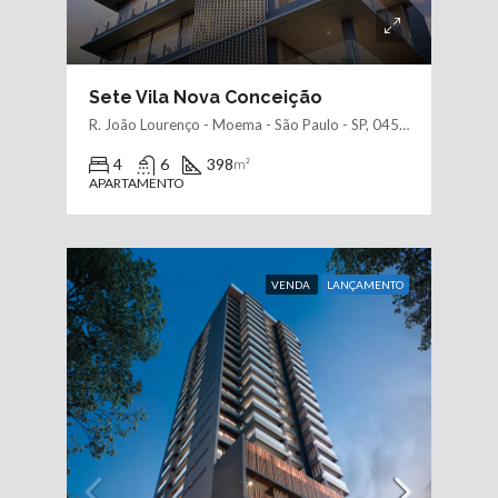
Sete Vila Nova Conceição
R. João Lourenço - Moema - São Paulo - SP, 04508-030
4
6
398
m²
APARTAMENTO
VENDA
LANÇAMENTO