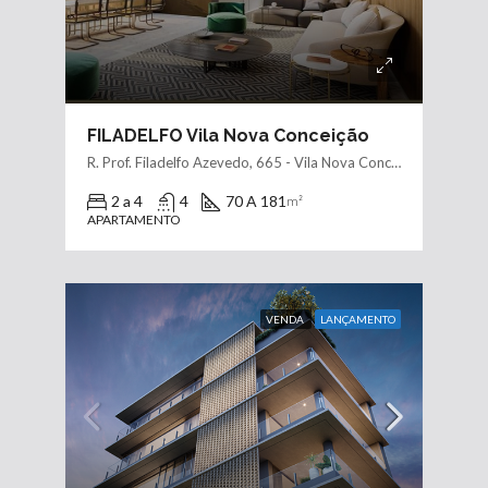
FILADELFO Vila Nova Conceição
R. Prof. Filadelfo Azevedo, 665 - Vila Nova Conceição, São Paulo - SP, 04508-011, Brasil
2 a 4
4
70 A 181
m²
APARTAMENTO
VENDA
LANÇAMENTO