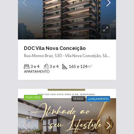
DOC Vila Nova Conceição
Rua Afonso Braz, 530 - Vila Nova Conceição, São Paulo - SP, 04511-001
3 e 4
3 e 4
165 e 124
m²
APARTAMENTO
FEATURED
VENDA
LANÇAMENTO