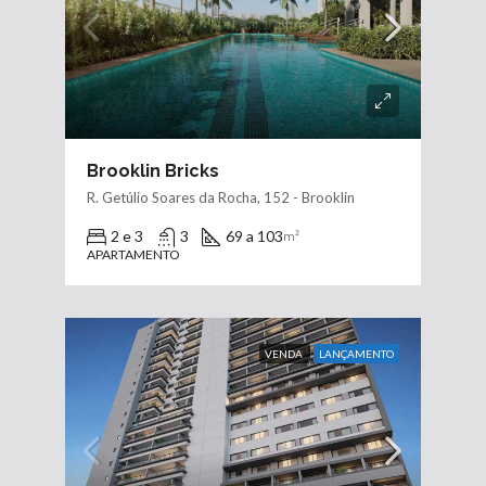
Brooklin Bricks
R. Getúlio Soares da Rocha, 152 - Brooklin
2 e 3
3
69 a 103
m²
APARTAMENTO
VENDA
LANÇAMENTO