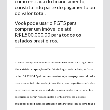
como entrada do financiamento,
constituindo parte do pagamento ou
do valor total.
Você pode usar o FGTS para
comprar um imóvel de até
R$1.500.000,00 para todos os
estados brasileiros.
Atenção: O empreendimento só será comercializado após o registro do
Memorial de Incorporação no Cartório de Registro de Imóveis, na forma
da Lei nº 4.591/64. Qualquer venda estará sujeita ao pagamento do valor
correspondente à intermediação imobiliária, e as respectivas comissões
decorrentes deverão ser suportadas pelo comprador. Os instrumentos
posteriores a serem firmados pelos clientes prevalecerão sobre
quaisquer especificações constantes neste material. Todas as imagens e