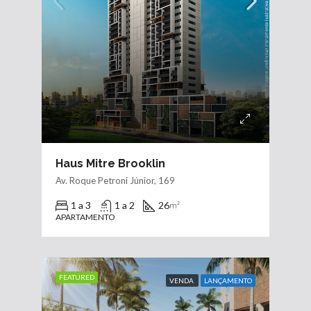
Haus Mitre Brooklin
Av. Roque Petroni Júnior, 169
1 a 3
1 a 2
26
m²
APARTAMENTO
FEATURED
VENDA
LANÇAMENTO