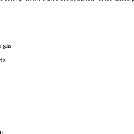
e gás
ada
l?