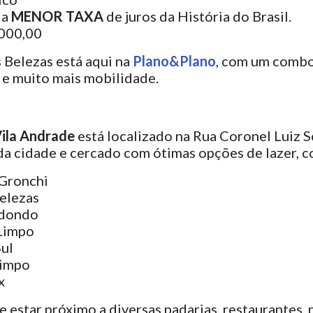
 a
MENOR TAXA
de juros da História do Brasil.
.000,00
 Belezas está aqui na
Plano&Plano
, com um combo
 e muito mais mobilidade.
ila Andrade
está localizado na Rua Coronel Luiz S
da cidade e cercado com ótimas opções de lazer, c
 Gronchi
Belezas
edondo
Limpo
ul
Limpo
x
e estar próximo a diversas padarias, restaurantes, 