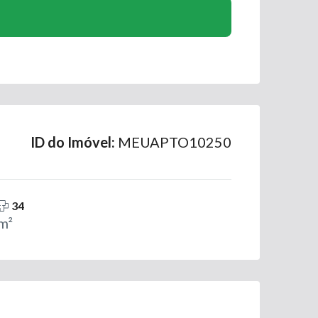
ID do Imóvel:
MEUAPTO10250
34
m²