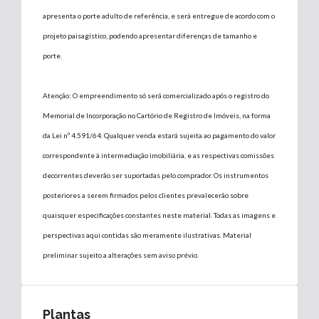
apresenta o porte adulto de referência, e será entregue de acordo com o
projeto paisagístico, podendo apresentar diferenças de tamanho e
porte.
Atenção: O empreendimento só será comercializado após o registro do
Memorial de Incorporação no Cartório de Registro de Imóveis, na forma
da Lei nº 4.591/64. Qualquer venda estará sujeita ao pagamento do valor
correspondente à intermediação imobiliária, e as respectivas comissões
decorrentes deverão ser suportadas pelo comprador. Os instrumentos
posteriores a serem firmados pelos clientes prevalecerão sobre
quaisquer especificações constantes neste material. Todas as imagens e
perspectivas aqui contidas são meramente ilustrativas. Material
preliminar sujeito a alterações sem aviso prévio.
Plantas