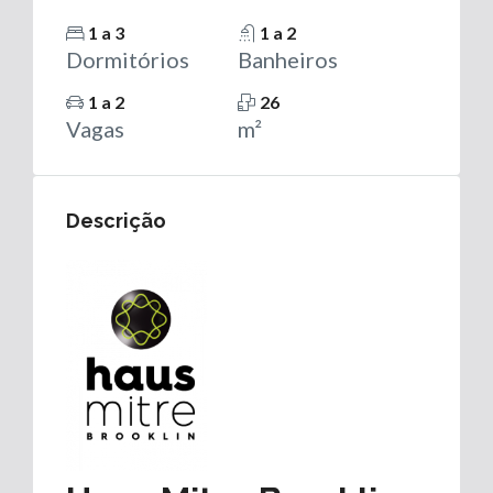
1 a 3
1 a 2
Dormitórios
Banheiros
1 a 2
26
Vagas
m²
Descrição