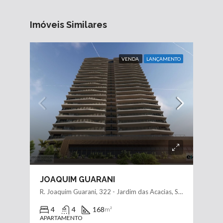
Imóveis Similares
VENDA
LANÇAMENTO
JOAQUIM GUARANI
R. Joaquim Guarani, 322 - Jardim das Acacias, São Paulo - SP, 04707-061
4
4
168
m²
APARTAMENTO