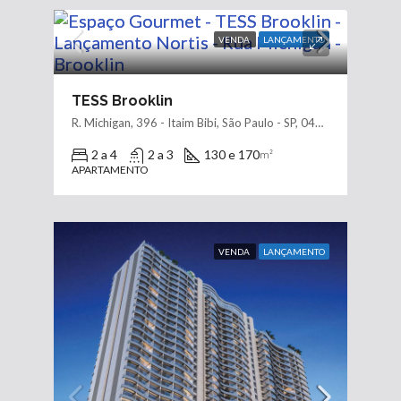
VENDA
LANÇAMENTO
TESS Brooklin
R. Michigan, 396 - Itaim Bibi, São Paulo - SP, 04566-000
2 a 4
2 a 3
130 e 170
m²
APARTAMENTO
VENDA
LANÇAMENTO