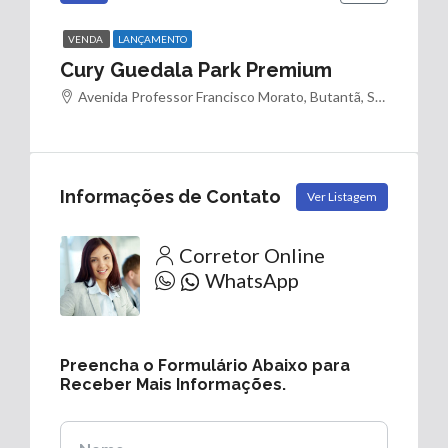
VENDA
LANÇAMENTO
Cury Guedala Park Premium
Avenida Professor Francisco Morato, Butantã, São Paulo, Região Imediata de São Paulo, Região Metropolitana de São Paulo, Região Geográfica Intermediária de São Paulo, São Paulo, Região Sudeste, 05512-200, Brasil
Informações de Contato
Ver Listagem
Corretor Online
WhatsApp
Preencha o Formulário Abaixo para
Receber Mais Informações.
Nome