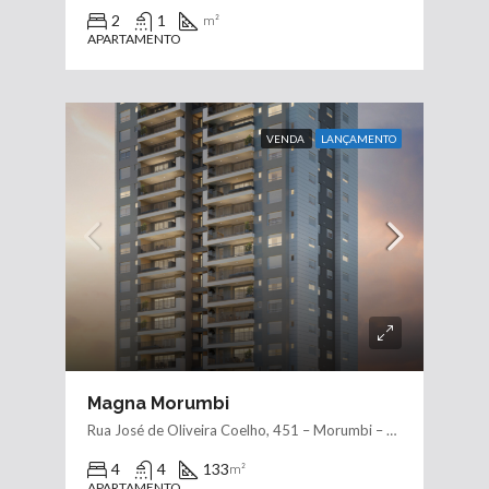
2
1
m²
APARTAMENTO
VENDA
LANÇAMENTO
Magna Morumbi
Rua José de Oliveira Coelho, 451 – Morumbi – Zona Sul, São Paulo – SP
4
4
133
m²
APARTAMENTO