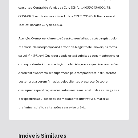
consulte a Central de Vendas da Cury (CNPJ: 14.055.045/0001-78;
CCISA 08 Consultoria Imobiliária Ltda. – CRECI 23670-J). Responsável
Técnico: Ronaldo Cury de Capua.
Atenção: O empreendimento só será comercializado após o registro do
Memorial de Incorporação no Cartório de Registro de Imóveis, na forma
da Lei nº 4.591/64. Qualquer venda estará sujeita ao pagamento do valor
correspondente à intermediação imobiliária, e as respectivas comissões
decorrentes deverão ser suportadas pelo comprador. Os instrumentos
posteriores a serem firmados pelos clientes prevalecerão sobre
quaisquer especificações constantes neste material. Todas as imagens e
perspectivas aqui contidas são meramente ilustrativas. Material
preliminar sujeito a alterações sem aviso prévio.
Imóveis Similares