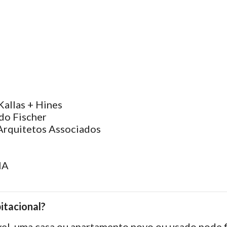
Kallas + Hines
do Fischer
rquitetos Associados
IA
itacional?
l, uma casa ou apartamento novo ou usado pode f