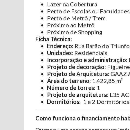
Lazer na Cobertura
Perto de Escolas ou Faculdades
Perto de Metrô / Trem
Próximo ao Metrô
Próximo de Shopping
Ficha Técnica:
Endereço:
Rua Barão do Triunfo
Unidades:
Residenciais
Incorporação e administração:
Projeto de decoração:
Figueire
Projeto de Arquitetura:
GAAZ A
Área do terreno:
1.422,85 m²
Número de torres:
1
Projeto de arquitetura:
L35 AC
Dormitórios:
1 e 2 Dormitórios
Como funciona o financiamento hab
Quando uma pessoa compra um imóve